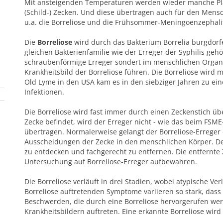
Mit ansteigenden Temperaturen werden wieder manche Plage
(Schild-) Zecken. Und diese übertragen auch für den Mens
u.a. die Borreliose und die Frühsommer-Meningoenzephali
Die
Borreliose
wird durch das Bakterium Borrelia burgdorf
gleichen Bakterienfamilie wie der Erreger der Syphilis geh
schraubenförmige Erreger sondert im menschlichen Organ
Krankheitsbild der Borreliose führen. Die Borreliose wird 
Old Lyme in den USA kam es in den siebziger Jahren zu ei
Infektionen.
Die Borreliose wird fast immer durch einen Zeckenstich üb
Zecke befindet, wird der Erreger nicht - wie das beim FSME-
übertragen. Normalerweise gelangt der Borreliose-Erreger
Ausscheidungen der Zecke in den menschlichen Körper. Des
zu entdecken und fachgerecht zu entfernen. Die entfernte Z
Untersuchung auf Borreliose-Erreger aufbewahren.
Die Borreliose verläuft in drei Stadien, wobei atypische Ve
Borreliose auftretenden Symptome variieren so stark, dass e
Beschwerden, die durch eine Borreliose hervorgerufen we
Krankheitsbildern auftreten. Eine erkannte Borreliose wird 