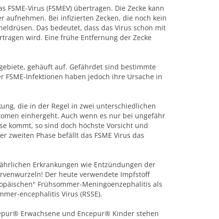
s FSME-Virus (FSMEV) übertragen. Die Zecke kann
r aufnehmen. Bei infizierten Zecken, die noch kein
cheldrüsen. Das bedeutet, dass das Virus schon mit
rtragen wird. Eine frühe Entfernung der Zecke
gebiete, gehäuft auf. Gefährdet sind bestimmte
er FSME-Infektionen haben jedoch ihre Ursache in
kung, die in der Regel in zwei unterschiedlichen
tomen einhergeht. Auch wenn es nur bei ungefähr
se kommt, so sind doch höchste Vorsicht und
r zweiten Phase befällt das FSME Virus das
fährlichen Erkrankungen wie Entzündungen der
rvenwurzeln! Der heute verwendete Impfstoff
ropäischen" Frühsommer-Meningoenzephalitis als
mer-encephalitis Virus (RSSE).
epur® Erwachsene und Encepur® Kinder stehen