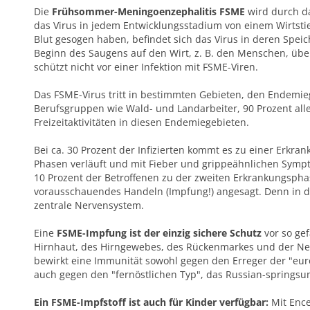
Die
Frühsommer-Meningoenzephalitis FSME
wird durch da
das Virus in jedem Entwicklungsstadium von einem Wirtstie
Blut gesogen haben, befindet sich das Virus in deren Spei
Beginn des Saugens auf den Wirt, z. B. den Menschen, übe
schützt nicht vor einer Infektion mit FSME-Viren.
Das FSME-Virus tritt in bestimmten Gebieten, den Endemie
Berufsgruppen wie Wald- und Landarbeiter, 90 Prozent all
Freizeitaktivitäten in diesen Endemiegebieten.
Bei ca. 30 Prozent der Infizierten kommt es zu einer Erkran
Phasen verläuft und mit Fieber und grippeähnlichen Symp
10 Prozent der Betroffenen zu der zweiten Erkrankungspha
vorausschauendes Handeln (Impfung!) angesagt. Denn in de
zentrale Nervensystem.
Eine
FSME-Impfung ist der einzig sichere Schutz
vor so ge
Hirnhaut, des Hirngewebes, des Rückenmarkes und der Ne
bewirkt eine Immunität sowohl gegen den Erreger der "eu
auch gegen den "fernöstlichen Typ", das Russian-springsum
Ein FSME-Impfstoff ist auch für Kinder verfügbar:
Mit Enc