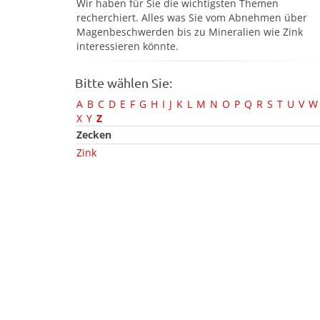
Wir haben für Sie die wichtigsten Themen
recherchiert. Alles was Sie vom Abnehmen über
Magenbeschwerden bis zu Mineralien wie Zink
interessieren könnte.
Bitte wählen Sie:
A
B
C
D
E
F
G
H
I
J
K
L
M
N
O
P
Q
R
S
T
U
V
W
X
Y
Z
Zecken
Zink