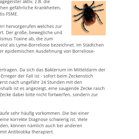
geister aktiv, z.B. die
chen gefährliche Krankheiten,
tis FSME.
eri hervorgerufen welches zur
ört. Der große, bewegliche und
ismus Toxine ab, die zum
meist als Lyme-Borreliose bezeichnet. Im Städtchen
ner epidemischen Ausdehnung von Borreliose-
ertragen. Da sich das Bakterium im Mitteldarm der
Erreger der Fall ist - sofort beim Zeckenstich
 erst nach ungefähr 24 Stunden mit den
halb ist es angezeigt, eine saugende Zecke rasch
ecke dabei bitte nicht fortwerfen, sondern zur
rläufe sehr häufig vorkommen. Die bei einer
ine korrekte Diagnose schwierig ist. Viele
rden, können nämlich auch bei anderen
mit Antibiotika therapiert.